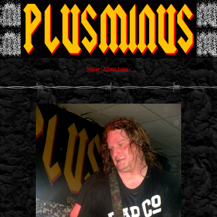
Vorige
|
Album Index
|